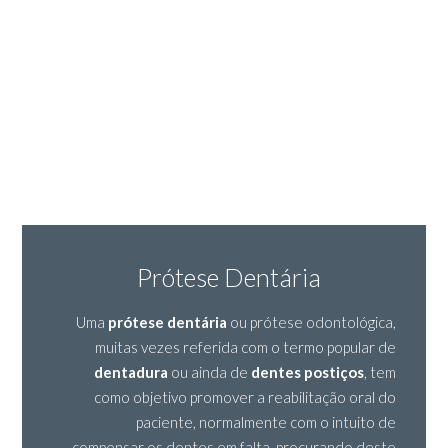
Prótese Dentária
Uma
prótese dentária
ou prótese odontológica,
muitas vezes referida com o termo popular de
dentadura
ou ainda de
dentes postiços
, tem
como objetivo promover a reabilitação oral do
paciente, normalmente com o intuito de
compensar os dentes em falta, procurando deste