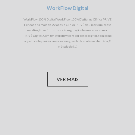
WorkFlow Digital
WorkFlow 100% Digital WorkFlow 100% Digital na Clínica PRIVÉ
Fundado há mais de 22 anos, a Clínica PRIVÉ deu mais um passo
em direção ao futuro com a inauguração de uma nova marca:
PRIVÉ Digital. Com um workflow cem por cento digital, tem como
objectivo de posicionar-se na vanguarda da medicina dentária, O
método de […]
VER MAIS