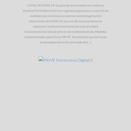
COVID-19 COVID-19: Suspensão da atividade de medicina
dentária Foi fundamental que o governo aprovasse o conjunto de
medidas que minimiza os enormes constrangimentos
decorrentes do COVID-19, que se vão necessariamente
repercutir no desenvolvimento de uma atividade
eminentemente liberal como é a do médico dentista. Medidas
implementadas pela Clínica PRIVÉ: Percebemos que há muita
preocupação com a disseminação do […]