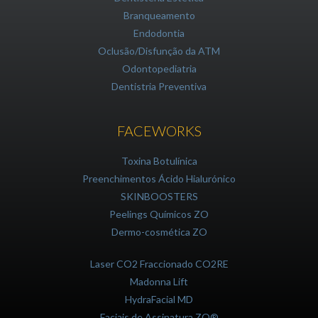
Branqueamento
Endodontia
Oclusão/Disfunção da ATM
Odontopediatria
Dentistria Preventiva
FACEWORKS
Toxina Botulínica
Preenchimentos Ácido Hialurónico
SKINBOOSTERS
Peelings Químicos ZO
Dermo-cosmética ZO
Laser CO2 Fraccionado CO2RE
Madonna Lift
HydraFacial MD
Faciais de Assinatura ZO®