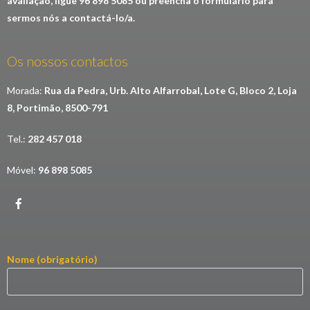
avaliação, ligue 96 898 5085 ou preencha o formulário para
sermos nós a contactá-lo/a.
Os nossos contactos
Morada:
Rua da Pedra, Urb. Alto Alfarrobal, Lote G, Bloco 2, Loja
8, Portimão, 8500-791
Tel.:
282 457 018
Móvel:
96 898 5085
Nome (obrigatório)