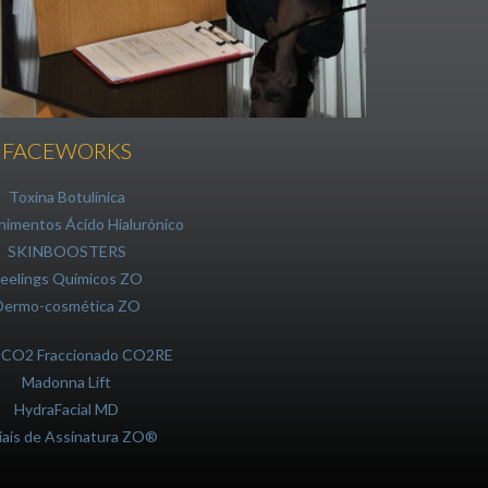
FACEWORKS
Toxina Botulínica
himentos Ácido Hialurónico
SKINBOOSTERS
eelings Químicos ZO
Dermo-cosmética ZO
 CO2 Fraccionado CO2RE
Madonna Lift
HydraFacial MD
iais de Assinatura ZO®