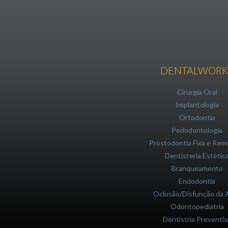
DENTALWORK
Cirurgia Oral
Implantologia
Ortodontia
Periodontologia
Prostodontia Fixa e Rem
Dentisteria Estétic
Branqueamento
Endodontia
Oclusão/Disfunção da
Odontopediatria
Dentistria Preventiv