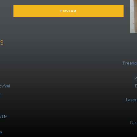
S
Preenc
P
ovível
a
Laser
 ATM
Fac
a