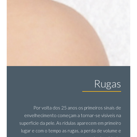
Rugas
Por volta dos 25 anos os primeiros sinais de
envelhecimento começam a tornar-se visíveis na
superfície da pele. As rídulas aparecem em primeiro
lugar e com o tempo as rugas, a perda de volume e