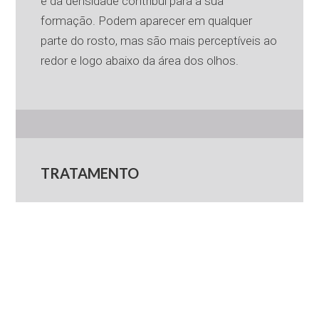
e da densidade contribui para a sua
formação. Podem aparecer em qualquer
parte do rosto, mas são mais perceptíveis ao
redor e logo abaixo da área dos olhos.
TRATAMENTO
Injeções de preenchimento dérmico
:
desenvolvidas para preencher rugas, mais
comumente com Ácido Hialurónico.
Injecções de toxina botulínica:
trabalham
restringindo temporariamente o movimento