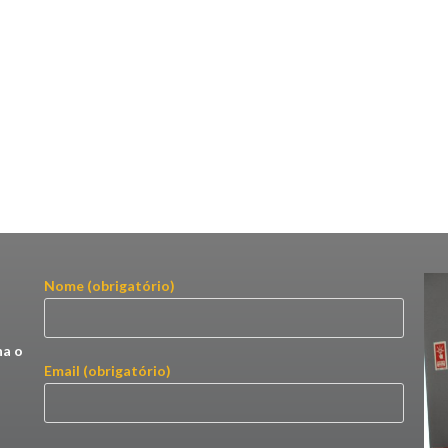
Nome (obrigatório)
ha o
Email (obrigatório)